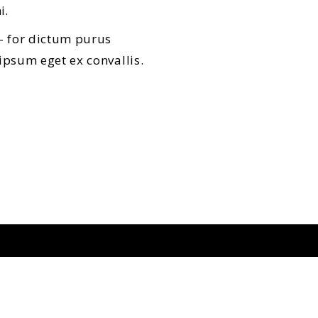
i.
– for dictum purus
ipsum eget ex convallis.